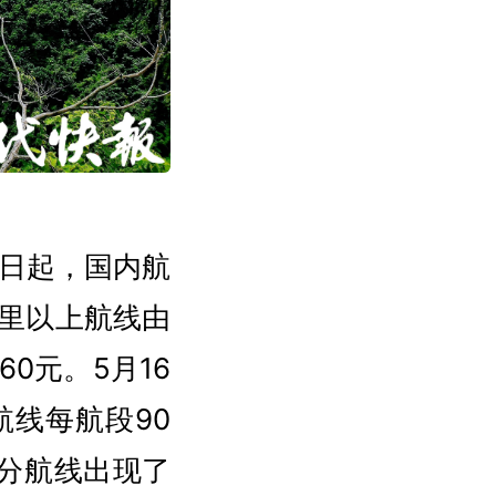
5日起，国内航
公里以上航线由
60元。5月16
航线每航段90
部分航线出现了