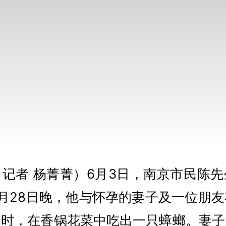
记者 杨菁菁）6月3日，南京市民陈
月28日晚，他与怀孕的妻子及一位朋
餐时，在香锅花菜中吃出一只蟑螂。妻子