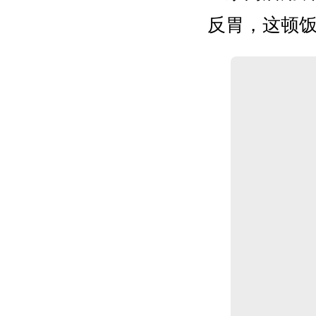
反胃，这顿