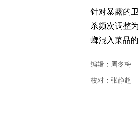
针对暴露的卫
杀频次调整为
螂混入菜品
编辑：周冬梅
校对：张静超