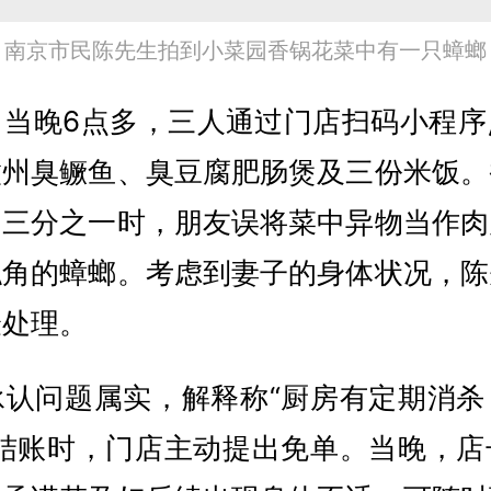
南京市民陈先生拍到小菜园香锅花菜中有一只蟑螂
，当晚6点多，三人通过门店扫码小程序
徽州臭鳜鱼、臭豆腐肥肠煲及三份米饭。
约三分之一时，朋友误将菜中异物当作肉
触角的蟑螂。考虑到妻子的身体状况，陈
验处理。
承认问题属实，解释称“厨房有定期消杀
。结账时，门店主动提出免单。当晚，店