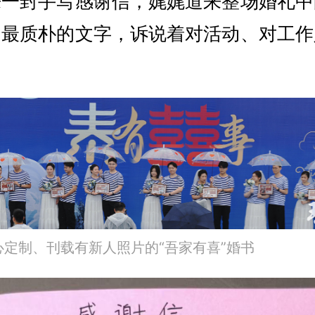
来一封手写感谢信，娓娓道来整场婚礼中
用最质朴的文字，诉说着对活动、对工作
定制、刊载有新人照片的“吾家有喜”婚书