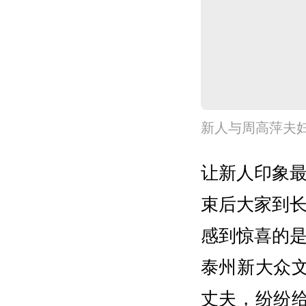
新人与周高萍夫
让新人印象
束后大家到
感到惊喜的
泰州新大众文
丈夫，纷纷