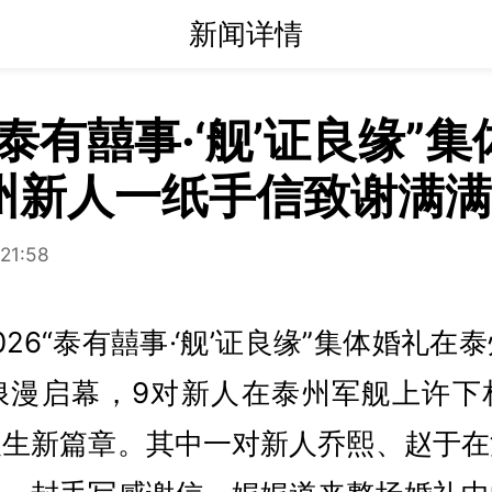
新闻详情
泰有囍事·‘舰’证良缘”
州新人一纸手信致谢满满
21:58
026“泰有囍事·‘舰’证良缘”集体婚礼
浪漫启幕，9对新人在泰州军舰上许下
人生新篇章。其中一对新人乔熙、赵于在