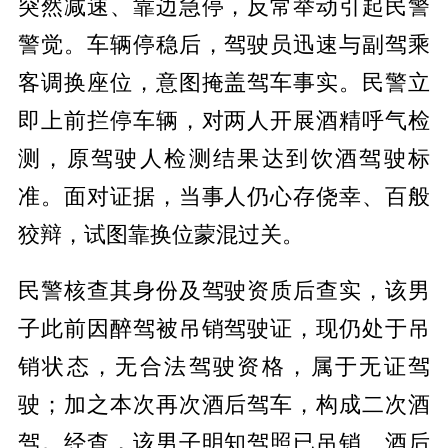
突然减速、靠边急停，反常举动引起民警
警觉。车辆停稳后，驾驶员迅速与副驾乘
客调换座位，意图掩盖驾车事实。民警立
即上前拦停车辆，对两人开展酒精呼气检
测，原驾驶人检测结果达到饮酒驾驶标
准。面对证据，当事人仍心存侥幸、百般
狡辩，试图靠换位蒙混过关。
民警核查其身份及驾驶资质后查实，该男
子此前因醉驾被吊销驾驶证，现仍处于吊
销状态，无合法驾驶资格，属于无证驾
驶；加之本次再次酒后驾车，构成二次酒
驾。经查，该男子明知驾照已吊销、酒后