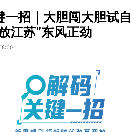
键一招｜大胆闯大胆试自
开放江苏”东风正劲
08:00